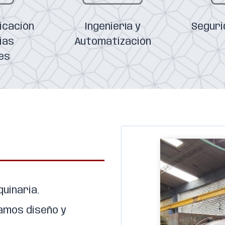
icación
Ingeniería y
Seguri
ias
Automatización
es
uinaria.
zamos diseño y